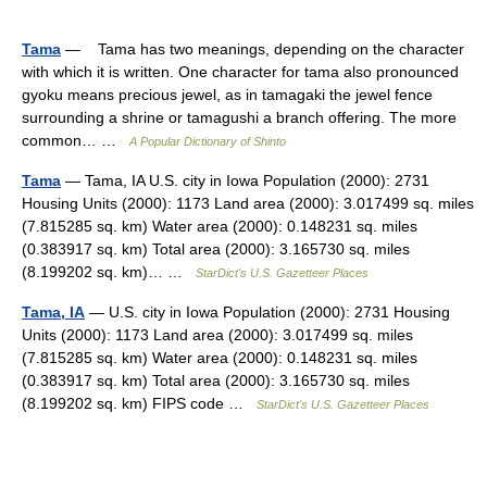
Tama
— Tama has two meanings, depending on the character
with which it is written. One character for tama also pronounced
gyoku means precious jewel, as in tamagaki the jewel fence
surrounding a shrine or tamagushi a branch offering. The more
common… …
A Popular Dictionary of Shinto
Tama
— Tama, IA U.S. city in Iowa Population (2000): 2731
Housing Units (2000): 1173 Land area (2000): 3.017499 sq. miles
(7.815285 sq. km) Water area (2000): 0.148231 sq. miles
(0.383917 sq. km) Total area (2000): 3.165730 sq. miles
(8.199202 sq. km)… …
StarDict's U.S. Gazetteer Places
Tama, IA
— U.S. city in Iowa Population (2000): 2731 Housing
Units (2000): 1173 Land area (2000): 3.017499 sq. miles
(7.815285 sq. km) Water area (2000): 0.148231 sq. miles
(0.383917 sq. km) Total area (2000): 3.165730 sq. miles
(8.199202 sq. km) FIPS code …
StarDict's U.S. Gazetteer Places