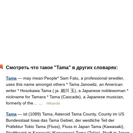
Смотреть что такое "Tama" в других словарях:
Tama
— may mean:People* Sam Fatu, a professional wrestler,
uses this name amongst others * Tama Janowitz, an American
writer * Hosokawa Tama ( ja. 細川 玉), a Japanese noblewoman *
nickname for Tamara * Tama (Cascade), a Japanese musician,
formerly of the… …
Wikipedia
Tama
— ist (1089) Tama, Asteroid Tama County, County im US
Bundesstaat Iowa das Tama Gebiet, der westliche Teil der
Präfektur Tokio Tama (Fluss), Fluss in Japan Tama (Kawasaki),
Stadtbezirk in Kawasaki (Kanagawa) Tama (Tokio), Stadt in Japan