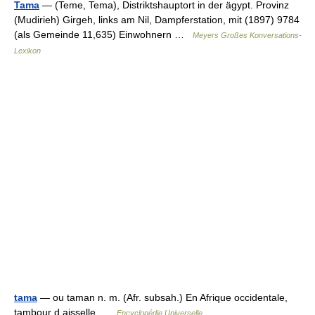
Tama
— (Teme, Tema), Distriktshauptort in der ägypt. Provinz
(Mudirieh) Girgeh, links am Nil, Dampferstation, mit (1897) 9784
(als Gemeinde 11,635) Einwohnern …
Meyers Großes Konversations-
Lexikon
tama
— ou taman n. m. (Afr. subsah.) En Afrique occidentale,
tambour d aisselle …
Encyclopédie Universelle