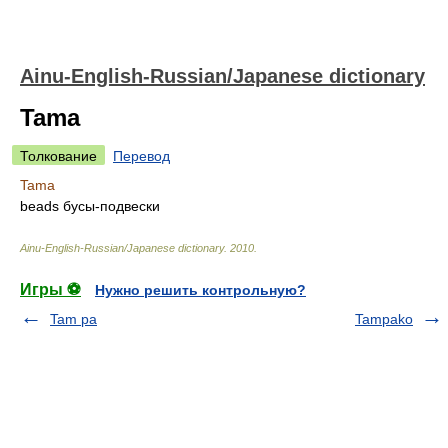
Ainu-English-Russian/Japanese dictionary
Tama
Толкование
Перевод
Tama
beads бусы-подвески
Ainu-English-Russian/Japanese dictionary
.
2010
.
Игры ⚽
Нужно решить контрольную?
Tam pa
Tampako