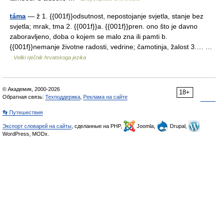
táma
— ž 1. {{001f}}odsutnost, nepostojanje svjetla, stanje bez
svjetla; mrak, tma 2. {{001f}}a. {{001f}}pren. ono što je davno
zaboravljeno, doba o kojem se malo zna ili pamti b.
{{001f}}nemanje životne radosti, vedrine; čamotinja, žalost 3.… …
Veliki rječnik hrvatskoga jezika
© Академик, 2000-2026
18+
Обратная связь:
Техподдержка
,
Реклама на сайте
👣 Путешествия
Экспорт словарей на сайты
, сделанные на PHP,
Joomla,
Drupal,
WordPress, MODx.