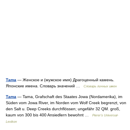
Tama
— Женское и (мужское имя) Драгоценный камень.
Японские имена. Словарь значений …
Словарь личных имен
Tama
— Tama, Grafschaft des Staates Jowa (Nordamerika), im
Süden vom Jowa River, im Norden vom Wolf Creek begrenzt, von
den Salt u. Deep Creeks durchflössen; ungefähr 32 QM. groß,
kaum von 300 bis 400 Ansiedlern bewohnt …
Pierer's Universal-
Lexikon